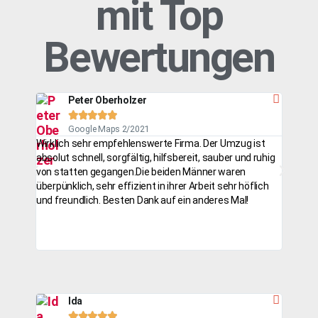
mit Top
Bewertungen
Peter Oberholzer





Google Maps 2/2021
Wirklich sehr empfehlenswerte Firma. Der Umzug ist
Hat all
absolut schnell, sorgfältig, hilfsbereit, sauber und ruhig
einfach
von statten gegangen.Die beiden Männer waren
inklusi
überpünklich, sehr effizient in ihrer Arbeit sehr höflich
transpo
und freundlich. Besten Dank auf ein anderes Mal!
Um mehr
Umzugsu
einfach
Werken
Ida




