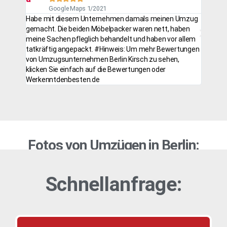
Google Maps 1/2021
Habe mit diesem Unternehmen damals meinen Umzug
Gute,Pr
gemacht. Die beiden Möbelpacker waren nett, haben
Hilfe b
meine Sachen pfleglich behandelt und haben vor allem
Köpenic
tatkräftig angepackt. #Hinweis: Um mehr Bewertungen
Hilfe.
von Umzugsunternehmen Berlin Kirsch zu sehen,
klicken Sie einfach auf die Bewertungen oder
Werkenntdenbesten.de
Fotos von Umzügen in Berlin:
Schnellanfrage: