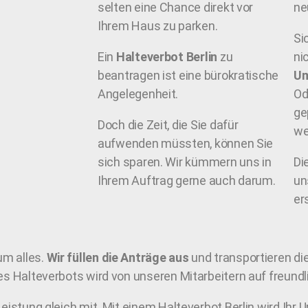
selten eine Chance direkt vor
ne
Ihrem Haus zu parken.
Si
Ein
Halteverbot Berlin
zu
ni
beantragen ist eine bürokratische
Um
Angelegenheit.
Od
ge
Doch die Zeit, die Sie dafür
we
aufwenden müssten, können Sie
sich sparen. Wir kümmern uns in
Di
Ihrem Auftrag gerne auch darum.
u
er
um alles.
Wir füllen die Anträge aus
und transportieren di
es Halteverbots wird von unseren Mitarbeitern auf freundli
eistung gleich mit. Mit einem Halteverbot Berlin wird Ihr 