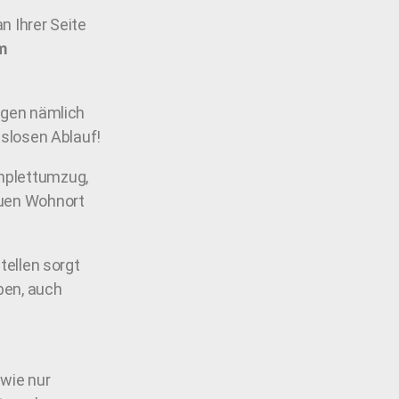
n Ihrer Seite
m
orgen nämlich
gslosen Ablauf!
mplettumzug,
euen Wohnort
ellen sorgt
aben, auch
 wie nur