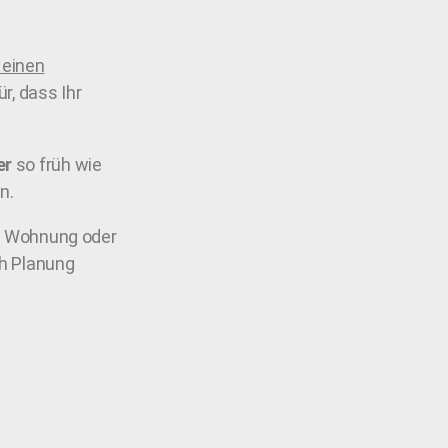
 einen
r, dass Ihr
er
so früh wie
n.
er Wohnung oder
h Planung