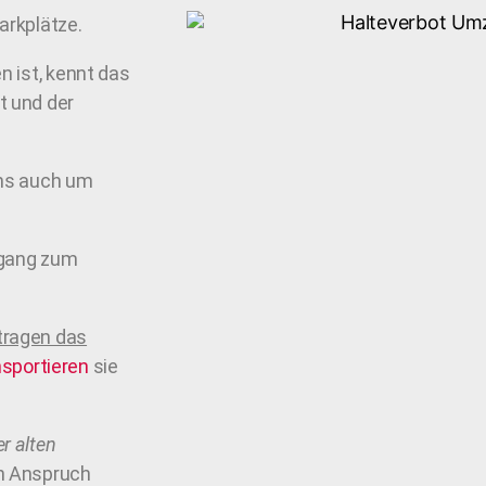
Parkplätze.
n ist, kennt das
t und der
uns auch um
ugang zum
tragen das
nsportieren
sie
r alten
in Anspruch