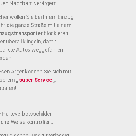
uen Nachbarn verärgern.
cher wollen Sie bei Ihrem Einzug
cht die ganze Straße mit einem
zugstransporter
blockieren.
er überall klingeln, damit
parkte Autos weggefahren
rden.
esen Ärger können Sie sich mit
nserem
„
super Service
„
sparen!
e Halteverbotsschilder
che Weise kontrolliert.
Umzug schnell und zuverlässig