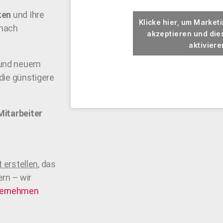
ken
und Ihre
Klicke hier, um Market
 nach
akzeptieren und dies
aktiviere
 und neuem
die günstigere
Mitarbeiter
 erstellen
, das
ern – wir
ernehmen