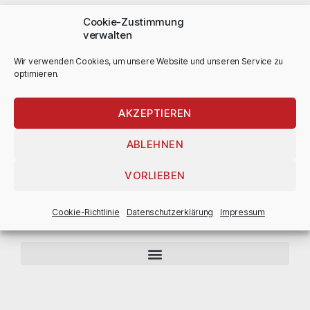
Cookie-Zustimmung
Leistungen
verwalten
Privatumzug
Wir verwenden Cookies, um unsere Website und unseren Service zu
optimieren.
Firmenumzug
Fernumzug
Einlagerung
AKZEPTIEREN
Umzugsmaterial
ABLEHNEN
Bewertungen
VORLIEBEN
Cookie-Richtlinie
Datenschutz­erklärung
Impressum
Rechtliches