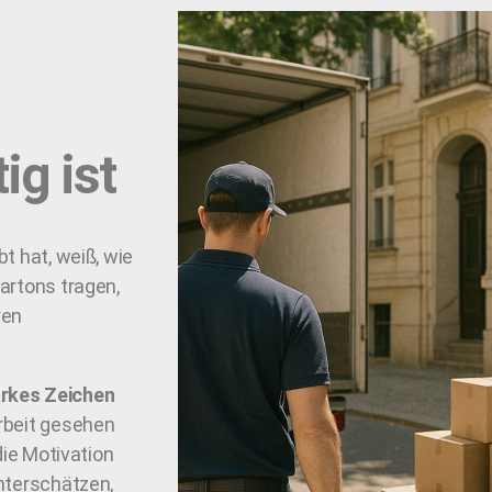
ig ist
t hat, weiß, wie
artons tragen,
ren
arkes Zeichen
Arbeit gesehen
die Motivation
unterschätzen,