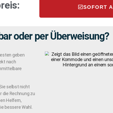
reis:
SOFORT 
 bar oder per Überweisung?
 besten geben
ekt nach
unmittelbare
Sie selbst nicht
er die Rechnung zu
den Helfern,
ie bessere Wahl.