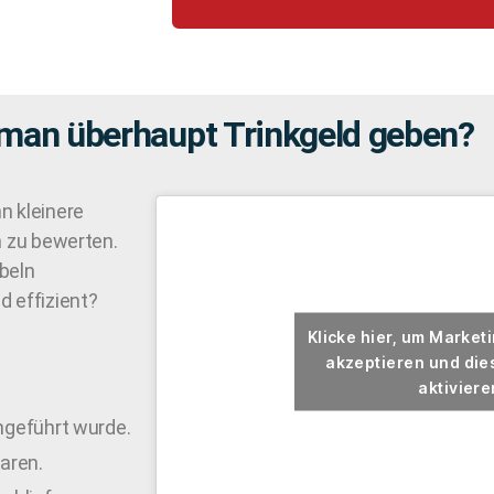
 man überhaupt Trinkgeld geben?
n kleinere
n zu bewerten.
beln
d effizient?
Klicke hier, um Market
akzeptieren und dies
aktiviere
geführt wurde.
aren.