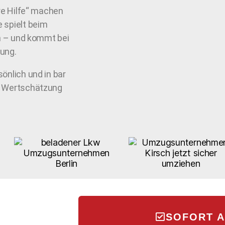
hre Hilfe“ machen
 spielt beim
en – und kommt bei
ung.
önlich und in bar
re Wertschätzung
n
SOFORT 