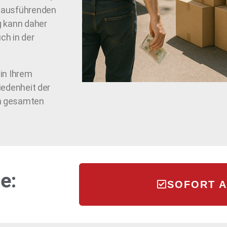
e ausführenden
g kann daher
ch in der
 in Ihrem
iedenheit der
em gesamten
e:
SOFORT 