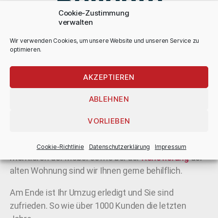
Beliebte
Cookie-Zustimmung
Leistungen
verwalten
Wir verwenden Cookies, um unsere Website und unseren Service zu
optimieren.
Die von uns (
Umzugsunternehmen
Kirsch
)
angebotenen Leistungen gehen weit über die
AKZEPTIEREN
Leistungen einer normalen Umzugsfirma hinaus.
ABLEHNEN
Wir bieten Ihnen den „Sorglos Umzug“.
VORLIEBEN
Angefangen bei der Planung (kostenloses Angebot),
beim Verpackungsmaterial, beim abbauen und
Cookie-Richtlinie
Datenschutz­erklärung
Impressum
montieren der Möbel sowie bei der
Renovierung
der
alten Wohnung sind wir Ihnen gerne behilflich.
Am Ende ist Ihr Umzug erledigt und Sie sind
zufrieden. So wie über 1000 Kunden die letzten