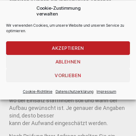
erhalten Kunden ein individuelles Angebot.
Cookie-Zustimmung
verwalten
Wir verwenden Cookies, um unsere Website und unseren Service zu
Jetzt Möbelaufbau in Berlin
optimieren.
anfragen
AKZEPTIEREN
ABLEHNEN
Wenn Sie Möbel in Berlin aufbauen lassen
möchten, können Sie Ihre Anfrage direkt an die
VORLIEBEN
Umzugsunternehmen
Kirsch
GmbH stellen.
Beschreiben Sie möglichst genau, welche Möbel
Cookie-Richtlinie
Datenschutz­erklärung
Impressum
montiert werden sollen,
wo der Einsatz stattfinden soll und wann der
Aufbau gewünscht ist. Je genauer die Angaben
sind, desto besser
kann der Aufwand eingeschätzt werden.