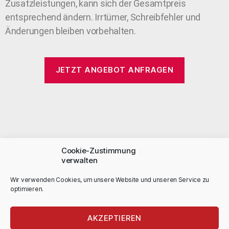
Zusatzleistungen, kann sich der Gesamtpreis
entsprechend ändern. Irrtümer, Schreibfehler und
Änderungen bleiben vorbehalten.
JETZT ANGEBOT ANFRAGEN
Cookie-Zustimmung
Leistungen
verwalten
Privatumzug
Wir verwenden Cookies, um unsere Website und unseren Service zu
optimieren.
Firmenumzug
Fernumzug
Einlagerung
AKZEPTIEREN
Umzugsmaterial